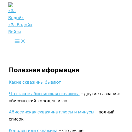
Перейти
к
содержимому
«За Водой»
Войти
Main
Menu
Полезная иформация
Какие скважины бывают
Что такое абиссинская скважина
– другие названия:
абиссинский колодец, игла
Абиссинская скважина плюсы и минусы
– полный
список
Колодец или скважина
– что лучше