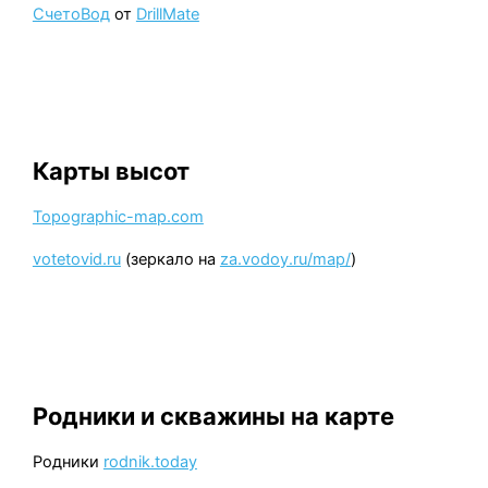
CчетоВод
от
DrillMate
Карты высот
Topographic-map.com
votetovid.ru
(зеркало на
za.vodoy.ru/map/
)
Родники и скважины на карте
Родники
rodnik.today