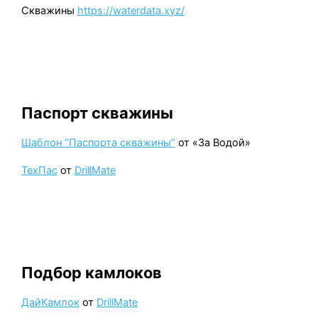
Скважины
https://waterdata.xyz/
Паспорт скважины
Шаблон “Паспорта скважины”
от «За Водой»
ТехПас
от
DrillMate
Подбор камлоков
ДайКамлок
от
DrillMate